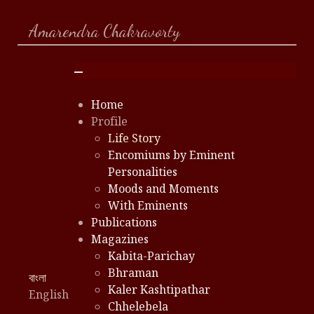
Amarendra Chakravorty
Home
Profile
Life Story
Encomiums by Eminent
Personalities
Moods and Moments
With Eminents
Publications
Magazines
Kabita-Parichay
Bhraman
Select your language
বাংলা
Kaler Kashtipathar
English
Chhelebela