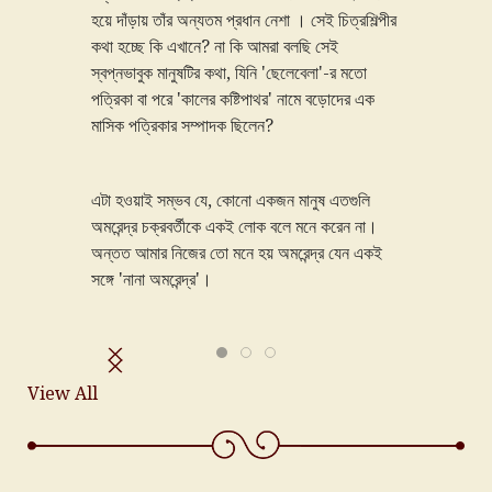
ায় তাঁর অন্যতম প্রধান নেশা । সেই চিত্রশিল্পীর
ে কি এখানে? না কি আমরা বলছি সেই
ুক মানুষটির কথা, যিনি 'ছেলেবেলা'-র মতো
া পরে 'কালের কষ্টিপাথর' নামে বড়োদের এক
্রিকার সম্পাদক ছিলেন?
াই সম্ভব যে, কোনো একজন মানুষ এতগুলি
র চক্রবর্তীকে একই লোক বলে মনে করেন না।
ার নিজের তো মনে হয় অমরেন্দ্র যেন একই
া অমরেন্দ্র'।
View All