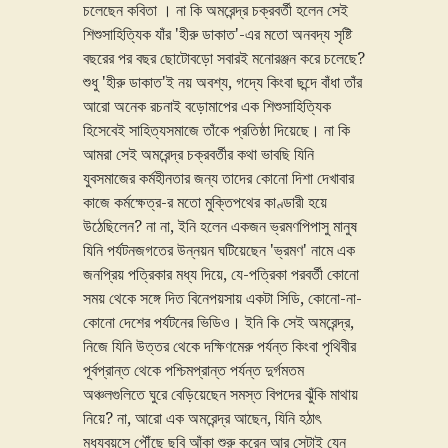
িতা । না কি অমরেন্দ্র চক্রবর্তী হলেন সেই
্যিক যাঁর 'হীরু ডাকাত'-এর মতো অনবদ্য সৃষ্টি
 বছর ছোটোবড়ো সবারই মনোরঞ্জন করে চলেছে?
 ডাকাত'ই নয় অবশ্য, গদ্যে কিংবা ছন্দে বাঁধা তাঁর
Encomium - Abhijit
 রচনাই বড়োমাপের এক শিশুসাহিত্যিক
শংসন - অভিজিৎ গুপ্ত
াহিত্যসমাজে তাঁকে প্রতিষ্ঠা দিয়েছে। না কি
অমরেন্দ্র চক্রবর্তীর কথা ভাবছি যিনি
Amarendra Chakravort
র কর্মহীনতার জন্য তাদের কোনো দিশা দেখাবার
worked in a variety of 
ক্ষেত্র-র মতো মুক্তিপথের কাণ্ডারী হয়ে
last few decades includ
? না না, ইনি হলেন একজন ভ্রমণপিপাসু মানুষ
and poetry, not restrict
টনজগতের উন্নয়ন ঘটিয়েছেন 'ভ্রমণ' নামে এক
any one mode of storyte
পত্রিকার মধ্য দিয়ে, যে-পত্রিকা পরবর্তী কোনো
continued to reinvent h
 সঙ্গে দিত বিনেপয়সায় একটা সিডি, কোনো-না-
working quietly, and ha
ের পর্যটনের ভিডিও। ইনি কি সেই অমরেন্দ্র,
overproduced or writt
 উত্তর থেকে দক্ষিণমেরু পর্যন্ত কিংবা পৃথিবীর
to any formula. In fact,
্ত থেকে পশ্চিমপ্রান্ত পর্যন্ত দুর্গমতম
his themes and subject
তে ঘুরে বেড়িয়েছেন সমস্ত বিপদের ঝুঁকি মাথায়
themselves.
া, আরো এক অমরেন্দ্র আছেন, যিনি হঠাৎ
ে পৌঁছে ছবি আঁকা শুরু করেন আর সেটাই যেন