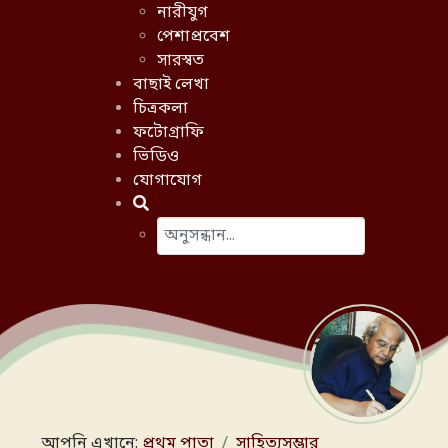
নারীযুগ
পেশাপ্রবেশ
সারস্বত
বাছাই লেখা
চিত্রকলা
ফটোগ্রাফি
ভিডিও
যোগাযোগ
অনুসন্ধান করো
Type 2 or more characters for results.
আপনি এখানে:
প্রথম পাতা
সাহিত্যসম্ভার