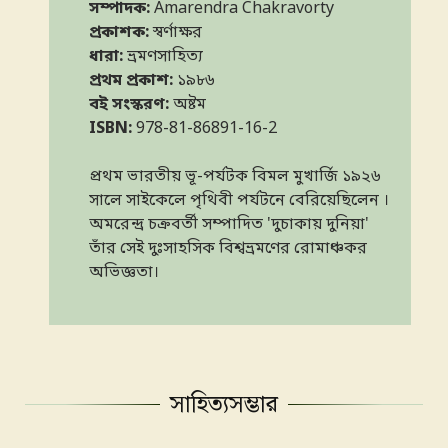
সম্পাদক:
Amarendra Chakravorty
প্রকাশক:
স্বর্ণাক্ষর
ধারা:
ভ্রমণসাহিত্য
প্রথম প্রকাশ:
১৯৮৬
বই সংস্করণ:
অষ্টম
ISBN:
978-81-86891-16-2
প্রথম ভারতীয় ভূ-পর্যটক বিমল মুখার্জি ১৯২৬
সালে সাইকেলে পৃথিবী পর্যটনে বেরিয়েছিলেন ।
অমরেন্দ্র চক্রবর্তী সম্পাদিত 'দুচাকায় দুনিয়া'
তাঁর সেই দুঃসাহসিক বিশ্বভ্রমণের রোমাঞ্চকর
অভিজ্ঞতা।
সাহিত্যসম্ভার