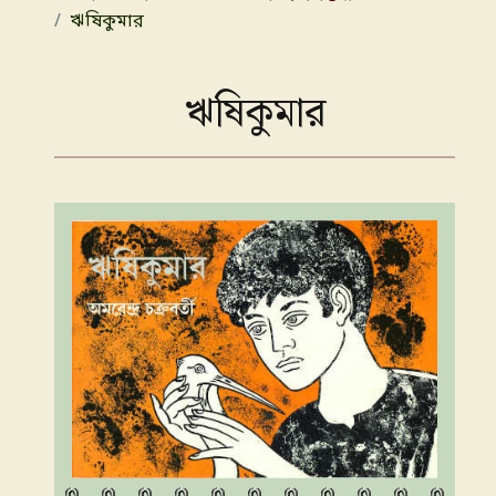
ঋষিকুমার
ঋষিকুমার