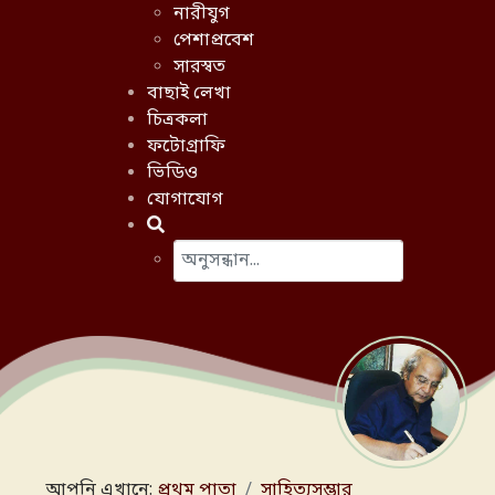
নারীযুগ
পেশাপ্রবেশ
সারস্বত
বাছাই লেখা
চিত্রকলা
ফটোগ্রাফি
ভিডিও
যোগাযোগ
অনুসন্ধান করো
Type 2 or more characters for results.
আপনি এখানে:
প্রথম পাতা
সাহিত্যসম্ভার