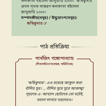
কলকাতা বইমেলা জানুয়ারি ২০০০। 'ঋষিকুমার'
প্রথম পৃথক সংস্করণ কলকাতা বইমেলা
জানুয়ারি ২০০০।
সম্পাদকীয়(সমূহ) / উদ্ধৃতাংশ(সমূহ):
ঋষিকুমার
পাঠ প্রতিক্রিয়া
পার্থজিৎ গঙ্গোপাধ্যায়
(শিশুসাহিত্যগবেষক, সাহিত্যিক)
'ঋষিকুমার'- এও রয়েছে আকুল করা
বাঁশির সুর। ... বাঁশির সুরে সুরে আকাঙ্খা
পূরণের এ- আখ্যান ছোটদের তো বটেই,
ভালো লাগবে বড়দেরও।