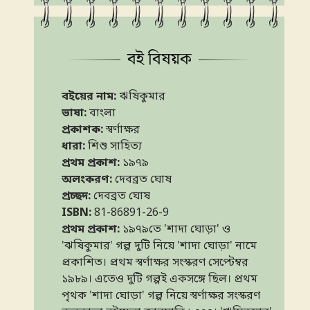
বই বিষয়ক
বইয়ের নাম:
ঋষিকুমার
ভাষা:
বাংলা
লেখক:
অমরেন্দ্র চক্রবর্তী
প্রকাশক:
স্বর্ণাক্ষর
ধারা:
শিশু সাহিত্য
প্রথম প্রকাশ:
১৯৭৯
অলংকরণ:
দেবব্রত ঘোষ
প্রচ্ছদ:
দেবব্রত ঘোষ
ISBN:
81-86891-26-9
প্রথম প্রকাশ:
১৯৭৯তে 'শাদা ঘোড়া' ও
'ঝষিকুমার' গল্প দুটি নিয়ে 'শাদা ঘোড়া' নামে
প্রকাশিত। প্রথম স্বর্ণাক্ষর সংস্করণ সেপ্টেম্বর
১৯৮৯। এতেও দুটি গল্পই একসঙ্গে ছিল। প্রথম
পৃথক 'শাদা ঘোড়া' গল্প নিয়ে স্বর্ণাক্ষর সংস্করণ